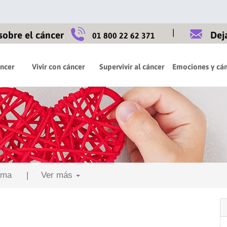
|
sobre el cáncer
Dej
01 800 22 62 371
áncer
Vivir con cáncer
Supervivir al cáncer
Emociones y cán
ima
| Ver más