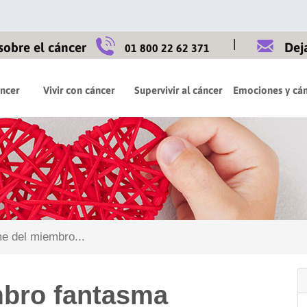
|
sobre el cáncer
Dej
01 800 22 62 371
áncer
Vivir con cáncer
Supervivir al cáncer
Emociones y cán
 del miembro...
mbro fantasma