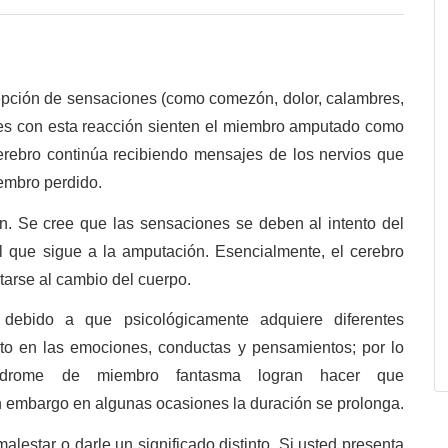
epción de sensaciones (como comezón, dolor, calambres,
es con esta reacción sienten el miembro amputado como
erebro continúa recibiendo mensajes de los nervios que
embro perdido.
n. Se cree que las sensaciones se deben al intento del
al que sigue a la amputación. Esencialmente, el cerebro
tarse al cambio del cuerpo.
 debido a que psicológicamente adquiere diferentes
to en las emociones, conductas y pensamientos; por lo
índrome de miembro fantasma logran hacer que
n embargo en algunas ocasiones la duración se prolonga.
malestar o darle un significado distinto. Si usted presenta