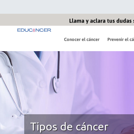
Llama y aclara tus dudas 
Conocer el cáncer
Prevenir el c
INFOcáncer es infor
basada en evidencia