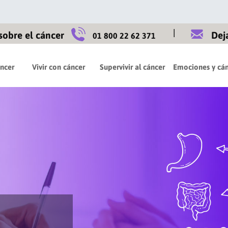
|
sobre el cáncer
Dej
01 800 22 62 371
áncer
Vivir con cáncer
Supervivir al cáncer
Emociones y cán
mación