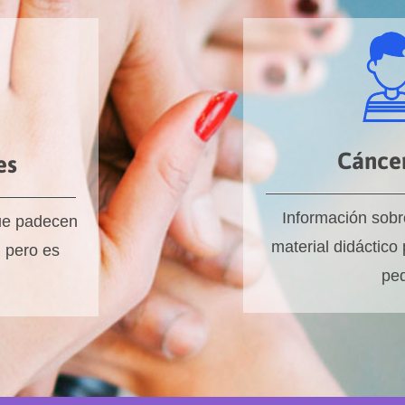
Cáncer
es
Información sobre
ue padecen
material didáctico
 pero es
pe