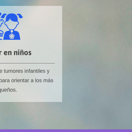
 en niños
 tumores infantiles y
 para orientar a los más
queños.