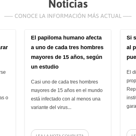
Noticias
—– CONOCE LA INFORMACIÓN MÁS ACTUAL —–
El papiloma humano afecta
Si 
rar
a uno de cada tres hombres
al 
mayores de 15 años, según
pue
un estudio
rse
El d
prop
Casi uno de cada tres hombres
Repú
mayores de 15 años en el mundo
as o
inst
está infectado con al menos una
gara
variante del virus...
LEA LA NOTA COMPLETA
L