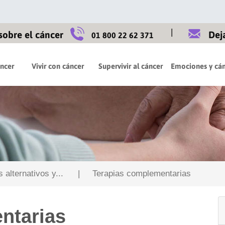
|
sobre el cáncer
Dej
01 800 22 62 371
áncer
Vivir con cáncer
Supervivir al cáncer
Emociones y cán
alternativos y...
| Terapias complementarias
ntarias