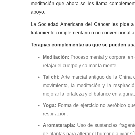
meditación que ahora se les llama complement
apoyo.
La Sociedad Americana del Cáncer les pide a 
tratamiento complementario o no convencional a
Terapias complementarias que se pueden usar
M
editación:
Proceso mental y corporal en e
relajar el cuerpo y calmar la mente.
Tai chi:
Arte marcial antiguo de la China 
movimiento, la meditación y la respiraci
mejorar la fortaleza y el balance en alguna
Y
oga:
Forma de ejercicio no aeróbico que 
respiración.
A
romaterapia:
Uso de sustancias fragant
de plantas para alterar el humor o aliviar s