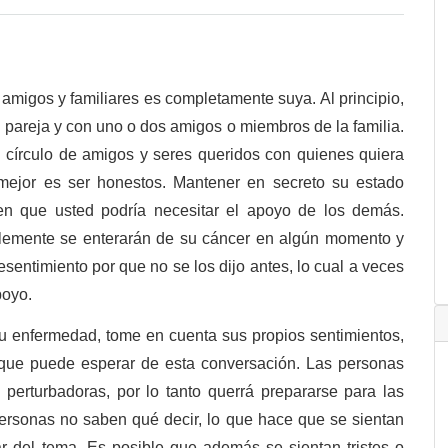
 amigos y familiares es completamente suya. Al principio,
pareja y con uno o dos amigos o miembros de la familia.
 círculo de amigos y seres queridos con quienes quiera
o mejor es ser honestos. Mantener en secreto su estado
n que usted podría necesitar el apoyo de los demás.
emente se enterarán de su cáncer en algún momento y
sentimiento por que no se los dijo antes, lo cual a veces
poyo.
u enfermedad, tome en cuenta sus propios sentimientos,
o que puede esperar de esta conversación. Las personas
 perturbadoras, por lo tanto querrá prepararse para las
personas no saben qué decir, lo que hace que se sientan
 del tema. Es posible que además se sientan tristes o