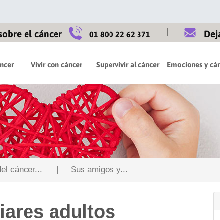
|
sobre el cáncer
Dej
01 800 22 62 371
áncer
Vivir con cáncer
Supervivir al cáncer
Emociones y cán
l cáncer...
| Sus amigos y...
iares adultos