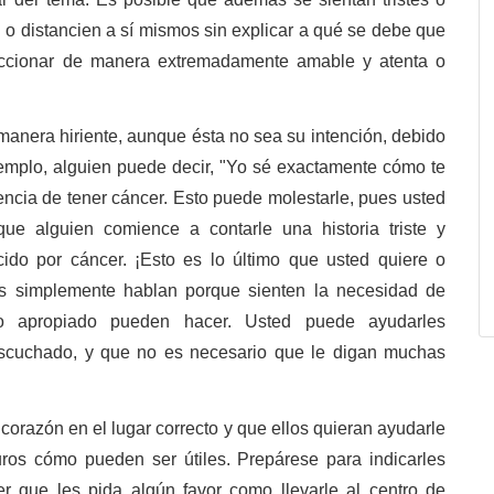
 o distancien a sí mismos sin explicar a qué se debe que
eaccionar de manera extremadamente amable y atenta o
anera hiriente, aunque ésta no sea su intención, debido
jemplo, alguien puede decir, "Yo sé exactamente cómo te
ncia de tener cáncer. Esto puede molestarle, pues usted
ue alguien comience a contarle una historia triste y
ido por cáncer. ¡Esto es lo último que usted quiere o
as simplemente hablan porque sienten la necesidad de
o apropiado pueden hacer. Usted puede ayudarles
escuchado, y que no es necesario que le digan muchas
orazón en el lugar correcto y que ellos quieran ayudarle
os cómo pueden ser útiles. Prepárese para indicarles
r que les pida algún favor como llevarle al centro de