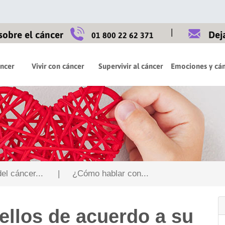
|
sobre el cáncer
Dej
01 800 22 62 371
áncer
Vivir con cáncer
Supervivir al cáncer
Emociones y cán
l cáncer...
| ¿Cómo hablar con...
ellos de acuerdo a su