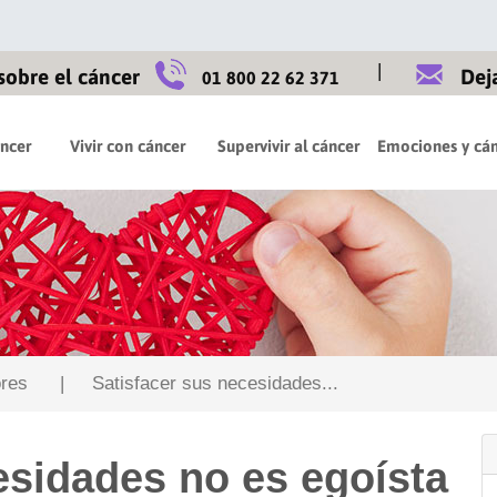
|
sobre el cáncer
Dej
01 800 22 62 371
áncer
Vivir con cáncer
Supervivir al cáncer
Emociones y cán
res
| Satisfacer sus necesidades...
esidades no es egoísta