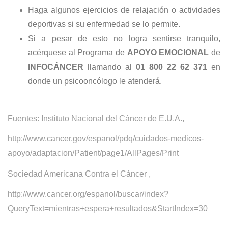
Haga algunos ejercicios de relajación o actividades
deportivas si su enfermedad se lo permite.
Si a pesar de esto no logra sentirse tranquilo,
acérquese al Programa de
APOYO EMOCIONAL
de
INFOCÁNCER
llamando al
01 800 22 62 371
en
donde un psicooncólogo le atenderá.
Fuentes: Instituto Nacional del
Cáncer
de E.U.A.,
http://www.cancer.gov/espanol/pdq/cuidados-medicos-
apoyo/adaptacion/Patient/page1/AllPages/Print
Sociedad Americana Contra el
Cáncer
,
http://www.cancer.org/espanol/buscar/index?
QueryText=mientras+espera+resultados&StartIndex=30